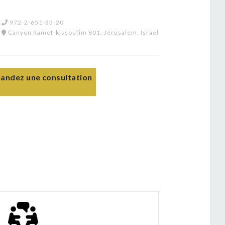
972-2-651-33-20
Canyon Ramot-kissoufim 801, Jérusalem, Israel
ndez une consultation
s