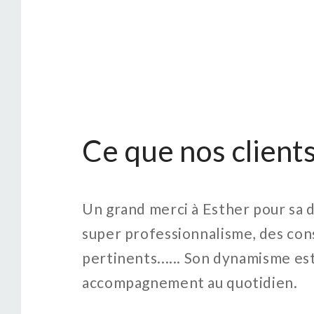
Ce que nos client
années,
Un grand merci à Esther pour sa d
si
super professionnalisme, des cons
 de
pertinents...... Son dynamisme es
t
accompagnement au quotidien.
 à tous