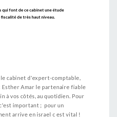
 qui font de ce cabinet une étude
fiscalité de très haut niveau.
ple cabinet d'expert-comptable,
Une éq
 Esther Amar le partenaire fiable
souria
n à vos côtés, au quotidien. Pour
parten
c'est important ; pour un
t arrive en israel c est vital !