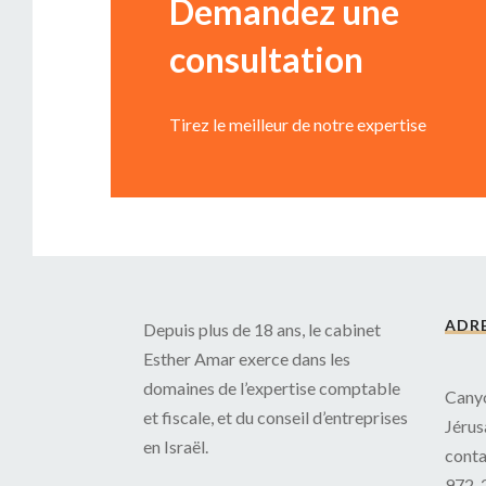
Demandez une
consultation
Tirez le meilleur de notre expertise
ADR
Depuis plus de 18 ans, le cabinet
Esther Amar exerce dans les
domaines de l’expertise comptable
Canyo
et fiscale, et du conseil d’entreprises
Jérus
en Israël.
cont
972-