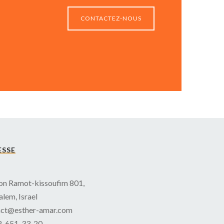
CONTACTEZ-NOUS
ESSE
n Ramot-kissoufim 801,
alem, Israel
act@esther-amar.com
2-651-33-20