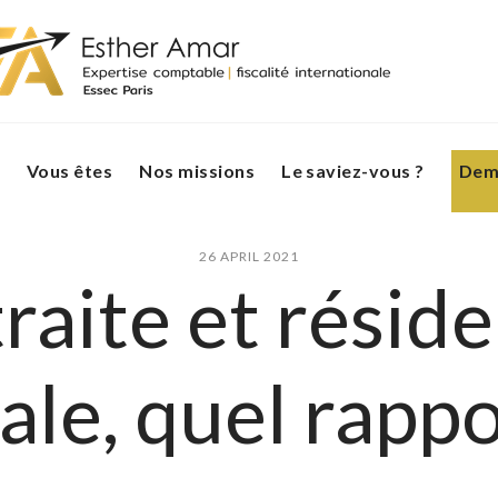
Vous êtes
Nos missions
Le saviez-vous ?
Dema
26 APRIL 2021
raite et résid
cale, quel rappo