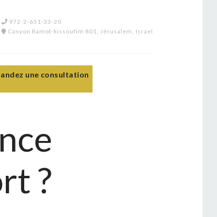
972-2-651-33-20
Canyon Ramot-kissoufim 801, Jérusalem, Israel
ndez une consultation
ence
rt ?